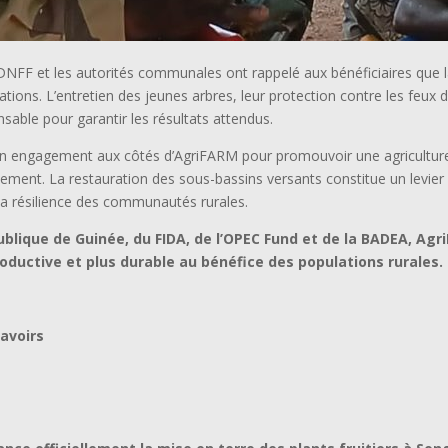
a DNFF et les autorités communales ont rappelé aux bénéficiaires que
tions. L’entretien des jeunes arbres, leur protection contre les feux 
able pour garantir les résultats attendus.
son engagement aux côtés d’AgriFARM pour promouvoir une agricultu
nnement. La restauration des sous-bassins versants constitue un levier
la résilience des communautés rurales.
blique de Guinée, du FIDA, de l’OPEC Fund et de la BADEA, Agr
productive et plus durable au bénéfice des populations rurales.
avoirs