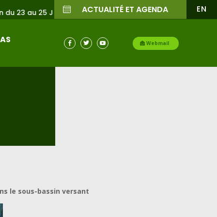
EN
ACTUALITÉ ET AGENDA
26
IAS

Webmail


ans le sous-bassin versant