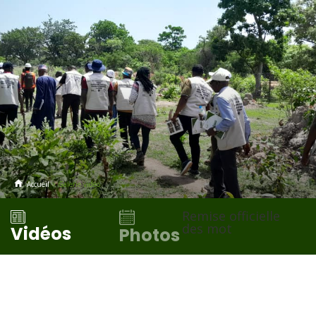
Accueil
> Galerie vidéo
Remise officielle
des mot
Vidéos
Photos