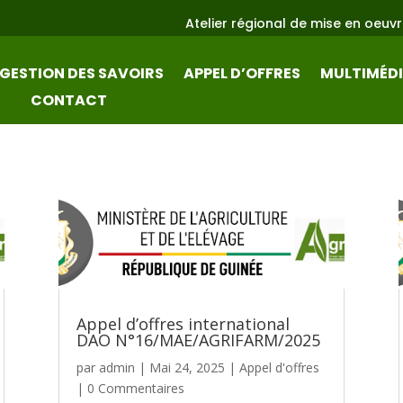
Atelier régional de mise en oeuvre 
GESTION DES SAVOIRS
APPEL D’OFFRES
MULTIMÉD
CONTACT
Appel d’offres international
DAO N°16/MAE/AGRIFARM/2025
par
admin
|
Mai 24, 2025
|
Appel d'offres
| 0 Commentaires