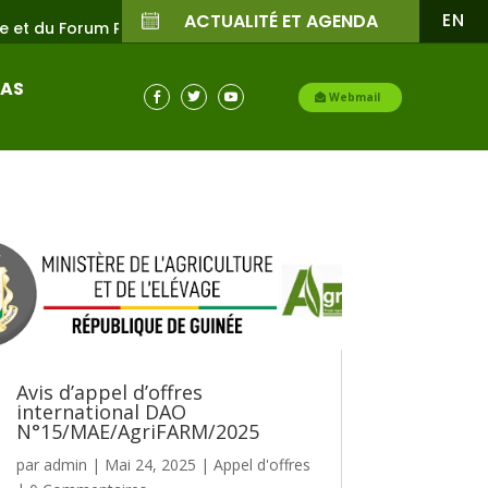
EN
ACTUALITÉ ET AGENDA
et du Forum Paysan (RIW ) 2026 – FIDA. Abidjan du 23 au 25 J
IAS

Webmail


Avis d’appel d’offres
international DAO
N°15/MAE/AgriFARM/2025
par
admin
|
Mai 24, 2025
|
Appel d'offres