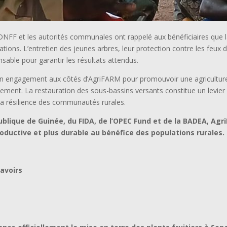
a DNFF et les autorités communales ont rappelé aux bénéficiaires que
tions. L’entretien des jeunes arbres, leur protection contre les feux 
able pour garantir les résultats attendus.
son engagement aux côtés d’AgriFARM pour promouvoir une agricultu
nnement. La restauration des sous-bassins versants constitue un levier
la résilience des communautés rurales.
blique de Guinée, du FIDA, de l’OPEC Fund et de la BADEA, Agr
productive et plus durable au bénéfice des populations rurales.
avoirs