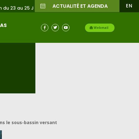
EN
ACTUALITÉ ET AGENDA
26
IAS

Webmail


ans le sous-bassin versant