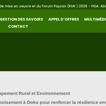
vre et du Forum Paysan (RIW ) 2026 – FIDA. Abidjan du 23 au 
GESTION DES SAVOIRS
APPEL D’OFFRES
MULTIMÉD
CONTACT
ppement Rural et Environnement
isement à Doko pour renforcer la résilience e