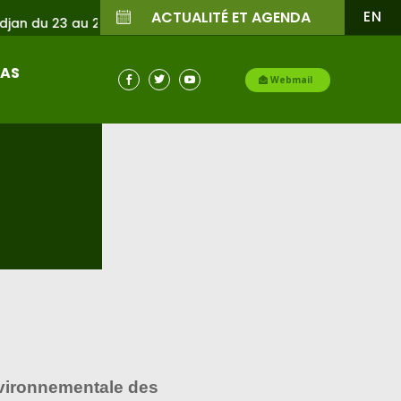
EN
ACTUALITÉ ET AGENDA
25 Juin 2026
IAS

Webmail


nvironnementale des