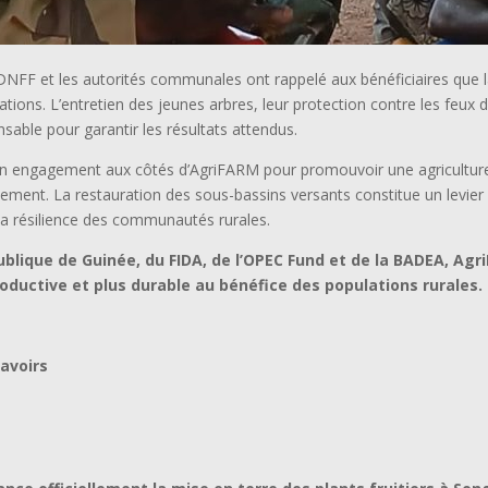
a DNFF et les autorités communales ont rappelé aux bénéficiaires que
tions. L’entretien des jeunes arbres, leur protection contre les feux 
able pour garantir les résultats attendus.
son engagement aux côtés d’AgriFARM pour promouvoir une agricultu
nnement. La restauration des sous-bassins versants constitue un levier
la résilience des communautés rurales.
blique de Guinée, du FIDA, de l’OPEC Fund et de la BADEA, Agr
productive et plus durable au bénéfice des populations rurales.
avoirs