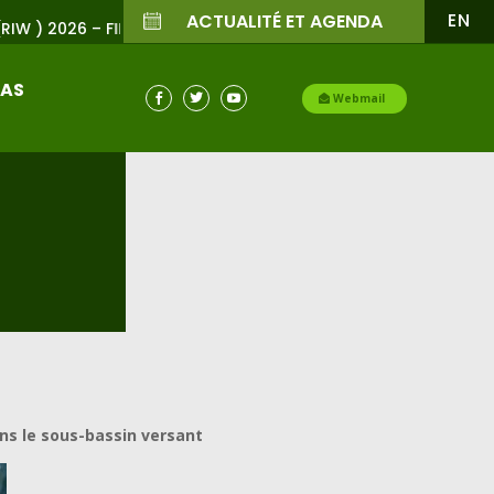
EN
ACTUALITÉ ET AGENDA
bidjan du 23 au 25 Juin 2026
IAS

Webmail


ans le sous-bassin versant